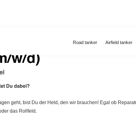
Road tanker
Airfield tanker
m/w/d)
el
ist Du dabei?
n geht, bist Du der Held, den wir brauchen! Egal ob Reparat
der das Rollfeld.