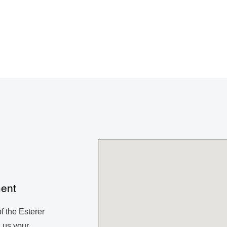
ment
f the Esterer
 us your